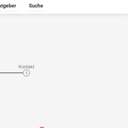
atgeber
Suche
alten
 umschalten
ermenü für Unternehmen umschalten
Untermenü für Ratgeber umschalten
Kontakt
5