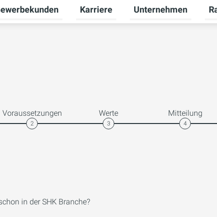
ewerbekunden
Karriere
Unternehmen
R
termenü für Privatkunden umschalten
Untermenü für Gewerbekunden umsch
Untermenü für Karriere
Unt
Voraussetzungen
Werte
Mitteilung
2
3
4
 schon in der SHK Branche?