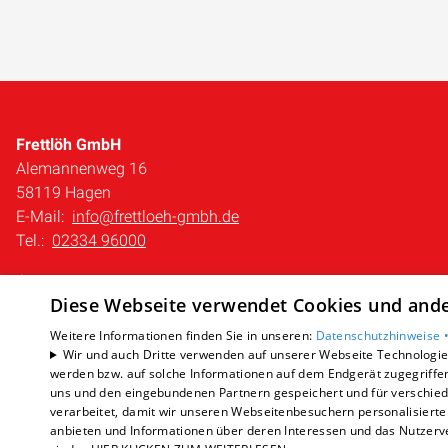
Frettlöh GmbH
Alemannenweg 16
58119 Hagen
E-Mail:
info@frettloeh-gmbh.de
Tel.:
02334 96000
Impressum
Diese Webseite verwendet Cookies und ander
Datenschutzerklärung
AGB
Weitere Informationen finden Sie in unseren:
Datenschutzhinweise 
Barrierefreiheitserklärung
Wir und auch Dritte verwenden auf unserer Webseite Technologien
werden bzw. auf solche Informationen auf dem Endgerät zugegriffe
uns und den eingebundenen Partnern gespeichert und für verschiede
verarbeitet, damit wir unseren Webseitenbesuchern personalisierte 
anbieten und Informationen über deren Interessen und das Nutzerve