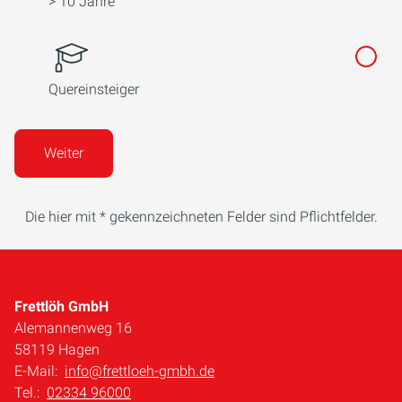
> 10 Jahre
Quereinsteiger
Weiter
Die hier mit * gekennzeichneten Felder sind Pflichtfelder.
Frettlöh GmbH
Alemannenweg 16
58119 Hagen
E-Mail:
info@frettloeh-gmbh.de
Tel.:
02334 96000