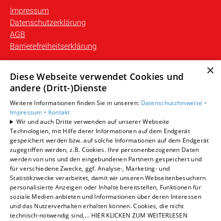
Impressum
Datenschutzerklärung
AGB
Barrierefreiheitserklärung
×
Unsere Bereiche
Diese Webseite verwendet Cookies und
Privatkunden
andere (Dritt-)Dienste
Gewerbekunden
Weitere Informationen finden Sie in unseren:
Datenschutzhinweise •
Karriere
Impressum •
Kontakt
Unternehmen
Wir und auch Dritte verwenden auf unserer Webseite
Kontakt
Technologien, mit Hilfe derer Informationen auf dem Endgerät
gespeichert werden bzw. auf solche Informationen auf dem Endgerät
zugegriffen werden, z.B. Cookies. Ihre personenbezogenen Daten
werden von uns und den eingebundenen Partnern gespeichert und
für verschiedene Zwecke, ggf. Analyse-, Marketing- und
Statistikzwecke verarbeitet, damit wir unseren Webseitenbesuchern
personalisierte Anzeigen oder Inhalte bereitstellen, Funktionen für
soziale Medien anbieten und Informationen über deren Interessen
und das Nutzerverhalten erhalten können. Cookies, die nicht
technisch-notwendig sind,... HIER KLICKEN ZUM WEITERLESEN