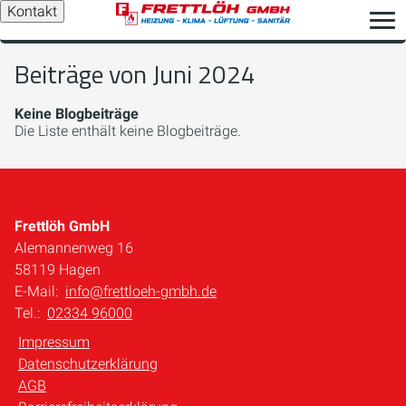
Kontakt
Beiträge von Juni 2024
Keine Blogbeiträge
Die Liste enthält keine Blogbeiträge.
Frettlöh GmbH
Alemannenweg 16
58119 Hagen
E-Mail:
info@frettloeh-gmbh.de
Tel.:
02334 96000
Impressum
Datenschutzerklärung
AGB