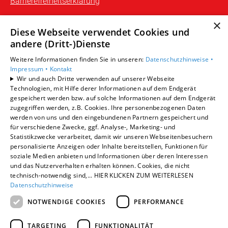
Barrierefreiheitserklärung
×
Unsere Bereiche
Diese Webseite verwendet Cookies und
Privatkunden
andere (Dritt-)Dienste
Gewerbekunden
Weitere Informationen finden Sie in unseren:
Datenschutzhinweise •
Karriere
Impressum •
Kontakt
Unternehmen
Wir und auch Dritte verwenden auf unserer Webseite
Kontakt
Technologien, mit Hilfe derer Informationen auf dem Endgerät
gespeichert werden bzw. auf solche Informationen auf dem Endgerät
zugegriffen werden, z.B. Cookies. Ihre personenbezogenen Daten
werden von uns und den eingebundenen Partnern gespeichert und
für verschiedene Zwecke, ggf. Analyse-, Marketing- und
Statistikzwecke verarbeitet, damit wir unseren Webseitenbesuchern
personalisierte Anzeigen oder Inhalte bereitstellen, Funktionen für
soziale Medien anbieten und Informationen über deren Interessen
und das Nutzerverhalten erhalten können. Cookies, die nicht
technisch-notwendig sind,... HIER KLICKEN ZUM WEITERLESEN
Datenschutzhinweise
NOTWENDIGE COOKIES
PERFORMANCE
TARGETING
FUNKTIONALITÄT