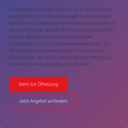
In Deutschland nutzen noch ca. 25 % der Haushalte
eine Ölheizung als Wärmeerzeuger. Insbesondere in
ländlichen Gebieten ist diese Variante sehr beliebt. Es
gibt viele Gründe, die alte Ölheizung auszutauschen,
wie z.B. steigende Ölpreisen, gesetztliche
Austauschplicht und Emmisionseinsparungen. Die
Bundesregierung unterstützt den Austausch mit
Fördermitteln der BAFA. Lassen Sie sich von uns zur
passenden Heizungsanlage informieren.
Mehr zur Ölheizung
Jetzt Angebot anfordern