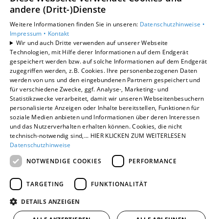
Privatkunden
andere (Dritt-)Dienste
Gewerbekunden
Weitere Informationen finden Sie in unseren:
Datenschutzhinweise •
Karriere
Impressum •
Kontakt
Unternehmen
Wir und auch Dritte verwenden auf unserer Webseite
Kontakt
Technologien, mit Hilfe derer Informationen auf dem Endgerät
gespeichert werden bzw. auf solche Informationen auf dem Endgerät
zugegriffen werden, z.B. Cookies. Ihre personenbezogenen Daten
werden von uns und den eingebundenen Partnern gespeichert und
für verschiedene Zwecke, ggf. Analyse-, Marketing- und
Statistikzwecke verarbeitet, damit wir unseren Webseitenbesuchern
personalisierte Anzeigen oder Inhalte bereitstellen, Funktionen für
soziale Medien anbieten und Informationen über deren Interessen
und das Nutzerverhalten erhalten können. Cookies, die nicht
technisch-notwendig sind,... HIER KLICKEN ZUM WEITERLESEN
Datenschutzhinweise
NOTWENDIGE COOKIES
PERFORMANCE
TARGETING
FUNKTIONALITÄT
DETAILS ANZEIGEN