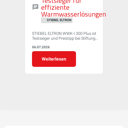
Testsieger für
effiziente
Warmwasserlösungen
STIEBEL ELTRON
STIEBEL ELTRON WWK-I 300 Plus ist
Testsieger und Preistipp bei Stiftung
Warentest (07/2026) mit Note „Sehr gut"
06.07.2026
(1,5) – Spitzenwert bei Effizienz (COP
4,06) und leisester Betrieb im Test.
Weiterlesen