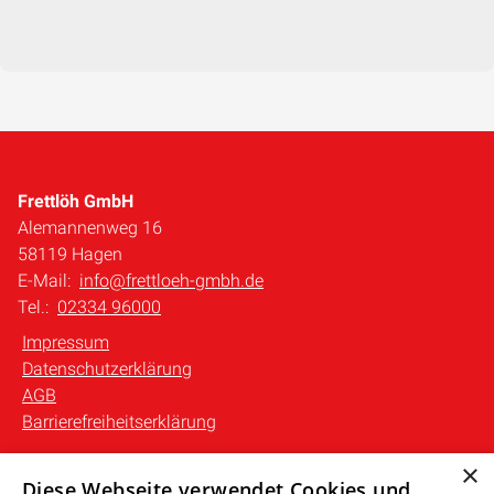
Frettlöh GmbH
Alemannenweg 16
58119 Hagen
E-Mail:
info@frettloeh-gmbh.de
Tel.:
02334 96000
Impressum
Datenschutzerklärung
AGB
Barrierefreiheitserklärung
×
Unsere Bereiche
Diese Webseite verwendet Cookies und