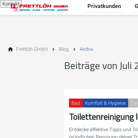
Kontakt
Privatkunden
G
Un
Frettlöh GmbH
Blog
Archiv
Beiträge von Juli
Bad
Komfort & Hygiene
Tip
Toilettenreinigung 
Entdecke effektive Tipps und Tr
gründlichen Reinigung deiner Toi