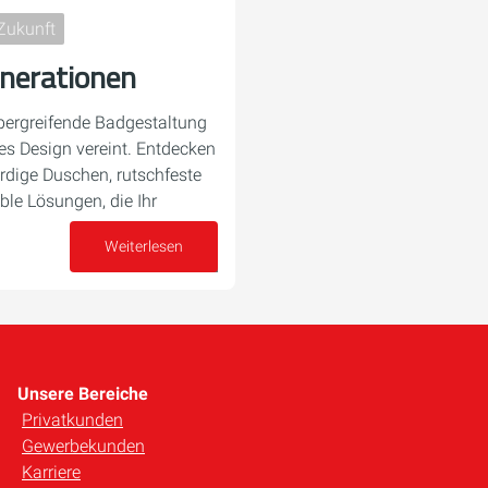
Zukunft
nerationen
übergreifende Badgestaltung
es Design vereint. Entdecken
rdige Duschen, rutschfeste
ble Lösungen, die Ihr
Weiterlesen
08. Juli 2025
Unsere Bereiche
Privatkunden
Gewerbekunden
Karriere