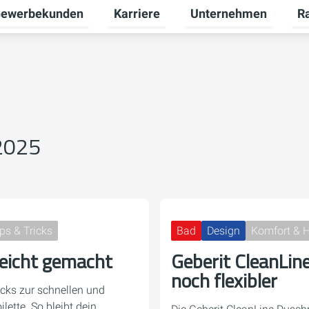
ewerbekunden
Karriere
Unternehmen
R
termenü für Privatkunden umschalten
Untermenü für Gewerbekunden umsch
Untermenü für Karriere
Unt
 2025
ps & Tricks
Bad
Design
Komfort & 
leicht gemacht
Geberit CleanLin
noch flexibler
icks zur schnellen und
lette. So bleibt dein