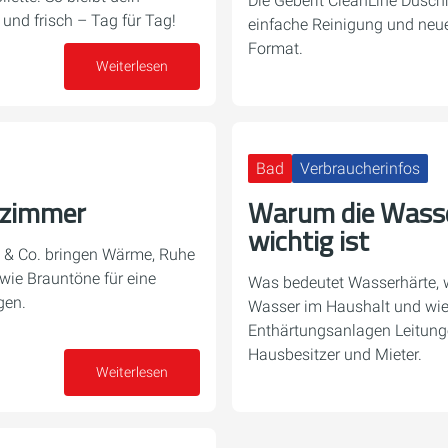
Die Geberit CleanLine Dusch
und frisch – Tag für Tag!
einfache Reinigung und neue 
Format.
Weiterlesen
30. Juli 2025
Bad
Verbraucherinfos
ezimmer
Warum die Wasse
wichtig ist
 & Co. bringen Wärme, Ruhe
 wie Brauntöne für eine
Was bedeutet Wasserhärte, 
gen.
Wasser im Haushalt und wie 
Enthärtungsanlagen Leitunge
Hausbesitzer und Mieter.
18. Juli 2025
Weiterlesen