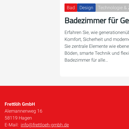
Bad
Design
Technologie & 
Badezimmer für Ge
Erfahren Sie, wie generationen
Komfort, Sicherheit und modern
Sie zentrale Elemente wie ebene
Böden, smarte Technik und flexi
Badezimmer für alle…
Frettlöh GmbH
Alemannenweg 16
58119 Hagen
E-Mail:
info@frettloeh-gmbh.de