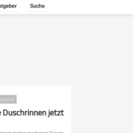
atgeber
Suche
alten
 umschalten
ermenü für Unternehmen umschalten
Untermenü für Ratgeber umschalten
Hygiene
e Duschrinnen jetzt