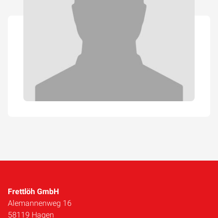
Frettlöh GmbH
Alemannenweg 16
58119 Hagen