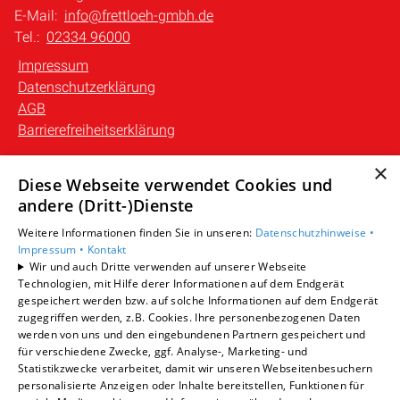
E-Mail:
info@frettloeh-gmbh.de
Tel.:
02334 96000
Impressum
Datenschutzerklärung
AGB
Barrierefreiheitserklärung
×
Unsere Bereiche
Diese Webseite verwendet Cookies und
Privatkunden
andere (Dritt-)Dienste
Gewerbekunden
Weitere Informationen finden Sie in unseren:
Datenschutzhinweise •
Karriere
Impressum •
Kontakt
Unternehmen
Wir und auch Dritte verwenden auf unserer Webseite
Kontakt
Technologien, mit Hilfe derer Informationen auf dem Endgerät
gespeichert werden bzw. auf solche Informationen auf dem Endgerät
zugegriffen werden, z.B. Cookies. Ihre personenbezogenen Daten
werden von uns und den eingebundenen Partnern gespeichert und
für verschiedene Zwecke, ggf. Analyse-, Marketing- und
Statistikzwecke verarbeitet, damit wir unseren Webseitenbesuchern
personalisierte Anzeigen oder Inhalte bereitstellen, Funktionen für