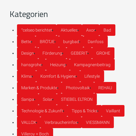
Kategorien
°celseo berichtet
Aktuelles
Axor
Bad
Bette
BRÖTJE
burgbad
Danfoss
Design
Förderung
GEBERIT
GROHE
hansgrohe
Heizung
Kampagnenbeitrag
Klima
Komfort & Hygiene
Lifestyle
Marken & Produkte
Photovoltaik
REHAU
Sanipa
Solar
STIEBEL ELTRON
Technologie & Zukunft
Tipps & Tricks
Vaillant
VALLOX
Verbraucherinfos
VIESSMANN
Villeroy + Boch