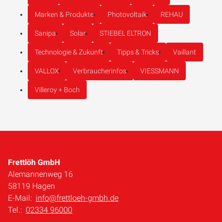
Marken & Produkte
Photovoltaik
REHAU
Sanipa
Solar
STIEBEL ELTRON
Technologie & Zukunft
Tipps & Tricks
Vaillant
VALLOX
Verbraucherinfos
VIESSMANN
Villeroy + Boch
Frettlöh GmbH
Alemannenweg 16
58119 Hagen
E-Mail:
info@frettloeh-gmbh.de
Tel.:
02334 96000