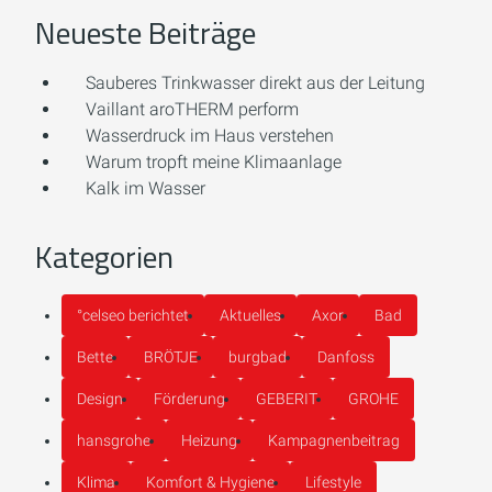
Neueste Beiträge
Sauberes Trinkwasser direkt aus der Leitung
Vaillant aroTHERM perform
Wasserdruck im Haus verstehen
Warum tropft meine Klimaanlage
Kalk im Wasser
Kategorien
°celseo berichtet
Aktuelles
Axor
Bad
Bette
BRÖTJE
burgbad
Danfoss
Design
Förderung
GEBERIT
GROHE
hansgrohe
Heizung
Kampagnenbeitrag
Klima
Komfort & Hygiene
Lifestyle