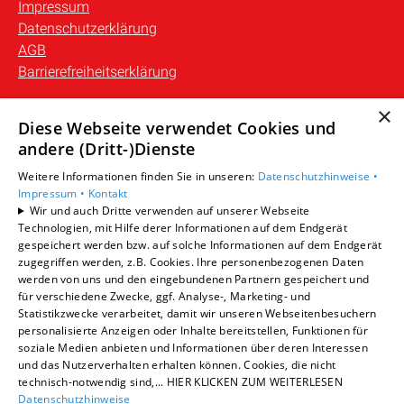
Impressum
Datenschutzerklärung
AGB
Barrierefreiheitserklärung
×
Unsere Bereiche
Diese Webseite verwendet Cookies und
Privatkunden
andere (Dritt-)Dienste
Gewerbekunden
Weitere Informationen finden Sie in unseren:
Datenschutzhinweise •
Karriere
Impressum •
Kontakt
Unternehmen
Wir und auch Dritte verwenden auf unserer Webseite
Kontakt
Technologien, mit Hilfe derer Informationen auf dem Endgerät
gespeichert werden bzw. auf solche Informationen auf dem Endgerät
zugegriffen werden, z.B. Cookies. Ihre personenbezogenen Daten
werden von uns und den eingebundenen Partnern gespeichert und
für verschiedene Zwecke, ggf. Analyse-, Marketing- und
Statistikzwecke verarbeitet, damit wir unseren Webseitenbesuchern
personalisierte Anzeigen oder Inhalte bereitstellen, Funktionen für
soziale Medien anbieten und Informationen über deren Interessen
und das Nutzerverhalten erhalten können. Cookies, die nicht
technisch-notwendig sind,... HIER KLICKEN ZUM WEITERLESEN
Datenschutzhinweise