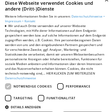
Diese Webseite verwendet Cookies und
Privatkunden
andere (Dritt-)Dienste
Gewerbekunden
Weitere Informationen finden Sie in unseren:
Datenschutzhinweise •
Karriere
Impressum •
Kontakt
Unternehmen
Wir und auch Dritte verwenden auf unserer Webseite
Kontakt
Technologien, mit Hilfe derer Informationen auf dem Endgerät
gespeichert werden bzw. auf solche Informationen auf dem Endgerät
zugegriffen werden, z.B. Cookies. Ihre personenbezogenen Daten
werden von uns und den eingebundenen Partnern gespeichert und
für verschiedene Zwecke, ggf. Analyse-, Marketing- und
Statistikzwecke verarbeitet, damit wir unseren Webseitenbesuchern
personalisierte Anzeigen oder Inhalte bereitstellen, Funktionen für
soziale Medien anbieten und Informationen über deren Interessen
und das Nutzerverhalten erhalten können. Cookies, die nicht
technisch-notwendig sind,... HIER KLICKEN ZUM WEITERLESEN
Datenschutzhinweise
NOTWENDIGE COOKIES
PERFORMANCE
TARGETING
FUNKTIONALITÄT
DETAILS ANZEIGEN