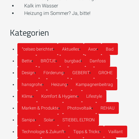
Kalk im Wasser
Heizung im Sommer? Ja, bitte!
Kategorien
°celseo berichtet
Aktuelles
Axor
Bad
Bette
BRÖTJE
burgbad
Danfoss
Design
Förderung
GEBERIT
GROHE
hansgrohe
Heizung
Kampagnenbeitrag
Klima
Komfort & Hygiene
Lifestyle
Marken & Produkte
Photovoltaik
REHAU
Sanipa
Solar
STIEBEL ELTRON
Technologie & Zukunft
Tipps & Tricks
Vaillant