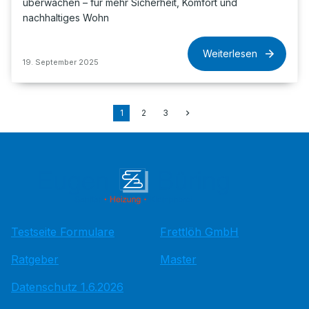
überwachen – für mehr Sicherheit, Komfort und
nachhaltiges Wohn
Weiterlesen
19. September 2025
1
2
3
Testseite Formulare
Frettlöh GmbH
Ratgeber
Master
Datenschutz 1.6.2026