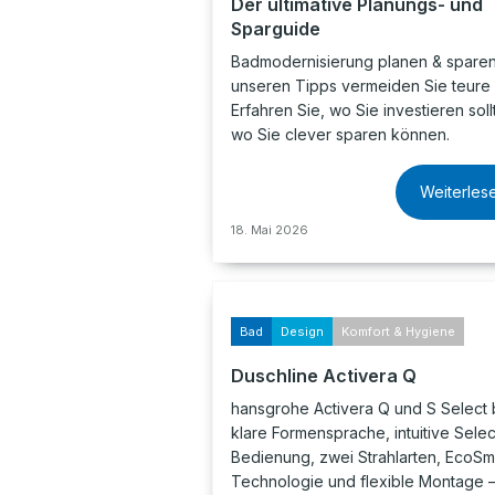
Der ultimative Planungs- und
Sparguide
Badmodernisierung planen & sparen:
unseren Tipps vermeiden Sie teure 
Erfahren Sie, wo Sie investieren sol
wo Sie clever sparen können.
Weiterles
18. Mai 2026
Bad
Design
Komfort & Hygiene
Duschline Activera Q
hansgrohe Activera Q und S Select 
klare Formensprache, intuitive Selec
Bedienung, zwei Strahlarten, EcoSm
Technologie und flexible Montage –