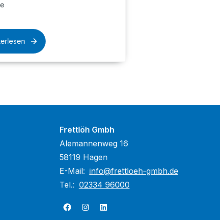
te
terlesen
Frettlöh Gmbh
Alemannenweg 16
58119 Hagen
E-Mail:
info@frettloeh-gmbh.de
Tel.:
02334 96000