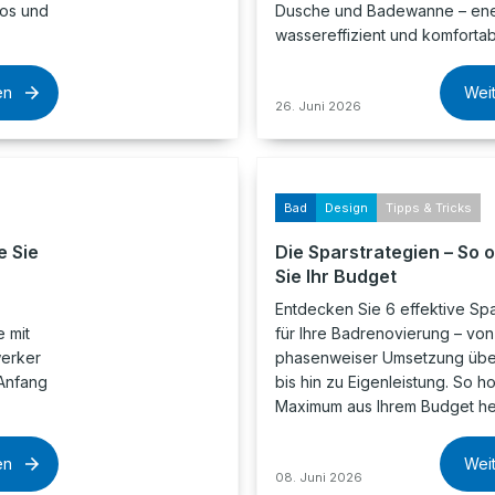
los und
Dusche und Badewanne – ene
wassereffizient und komfortab
en
Wei
26. Juni 2026
Bad
Design
Tipps & Tricks
e Sie
Die Sparstrategien – So 
Sie Ihr Budget
Entdecken Sie 6 effektive Spa
 mit
für Ihre Badrenovierung – von
werker
phasenweiser Umsetzung über
Anfang
bis hin zu Eigenleistung. So h
Maximum aus Ihrem Budget he
en
Wei
08. Juni 2026