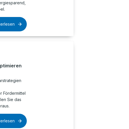
rgiesparend,
el.
terlesen
optimieren
rstrategien
 Fördermittel
olen Sie das
raus.
terlesen