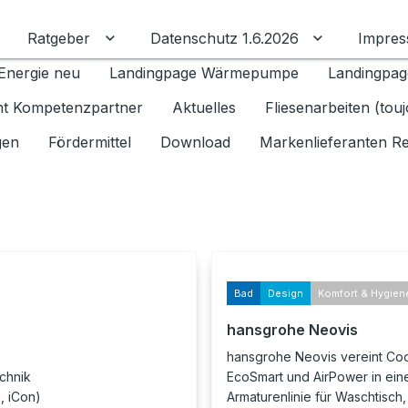
Ratgeber
Datenschutz 1.6.2026
Impre
Untermenü für Ratgeber umschalten
Untermenü f
Energie neu
Landingpage Wärmepumpe
Landingpag
ant Kompetenzpartner
Aktuelles
Fliesenarbeiten (tou
gen
Fördermittel
Download
Markenlieferanten R
Bad
Design
Komfort & Hygien
hansgrohe Neovis
hansgrohe Neovis vereint Cool
chnik
EcoSmart und AirPower in ein
, iCon)
Armaturenlinie für Waschtisch,