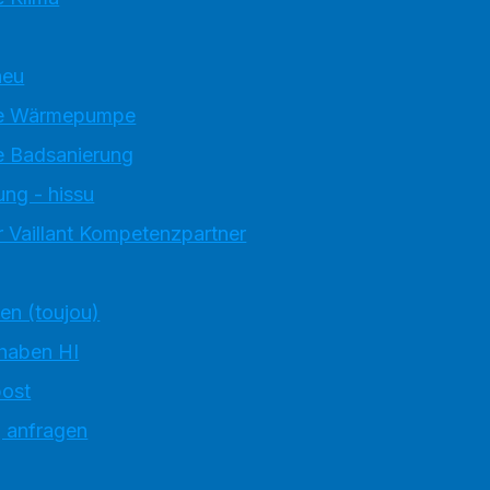
neu
e Wärmepumpe
 Badsanierung
ung - hissu
 Vaillant Kompetenzpartner
ten (toujou)
 haben HI
ost
g anfragen