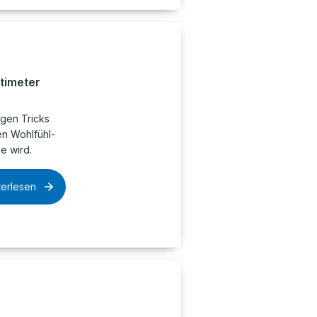
timeter
igen Tricks
en Wohlfühl-
e wird.
terlesen