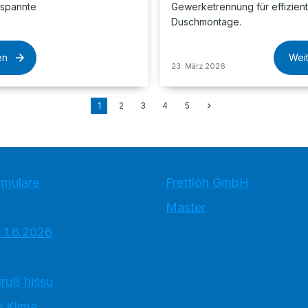
tspannte
Gewerketrennung für effizien
Duschmontage.
en
Wei
23. März 2026
1
2
3
4
5
rmulare
Frettlöh GmbH
Master
 1.6.2026
ruß hissu
 Klima