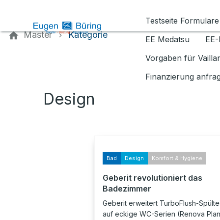
Kontaktieren Sie uns
Testseite Formulare
Master
Kategorie
EE Medatsu
EE-
Vorgaben für Vaill
Finanzierung anfra
Design
Bad
Design
Komfort & Hygiene
Geberit revolutioniert das
Badezimmer
Geberit erweitert TurboFlush-Spülte
auf eckige WC-Serien (Renova Plan