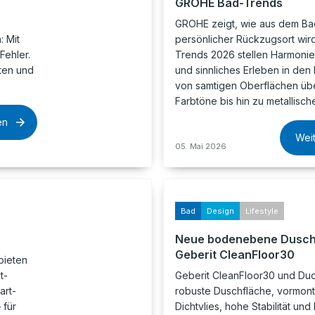
GROHE Bad-Trends
GROHE zeigt, wie aus dem Ba
 Mit
persönlicher Rückzugsort wird
Fehler.
Trends 2026 stellen Harmonie, 
lten und
und sinnliches Erleben in den 
von samtigen Oberflächen übe
Farbtöne bis hin zu metallisc
en
Wei
05. Mai 2026
Bad
Design
Lifestyle
Neue bodenebene Dusch
Geberit CleanFloor30
bieten
t-
Geberit CleanFloor30 und Du
art-
robuste Duschfläche, vormont
 für
Dichtvlies, hohe Stabilität und 