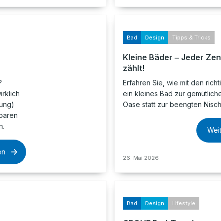
Bad
Design
Tipps & Tricks
Kleine Bäder ‒ Jeder Zen
zählt!
?
Erfahren Sie, wie mit den richt
irklich
ein kleines Bad zur gemütlich
tung)
Oase statt zur beengten Nisch
sparen
n.
Wei
en
26. Mai 2026
Bad
Design
Lifestyle