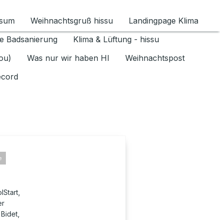
ssum
Weihnachtsgruß hissu
Landingpage Klima
ür Datenschutz 1.6.2026 umschalten
e Badsanierung
Klima & Lüftung - hissu
jou)
Was nur wir haben HI
Weihnachtspost
ecord
e
Start,
er
 Bidet,