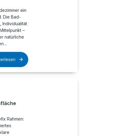
dezimmer ein
. Die Bad-
Individualität
Mittelpunkt –
r natürliche
hen…
terlesen
fläche
ofix Rahmen:
iertes
klare