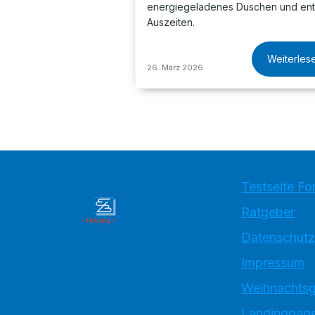
energiegeladenes Duschen und en
Auszeiten.
Weiterles
26. März 2026
Testseite Fo
Ratgeber
Datenschutz
Impressum
Weihnachtsg
Landingpage