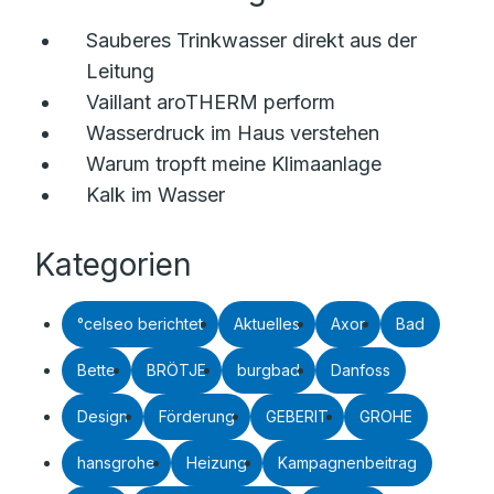
Sauberes Trinkwasser direkt aus der
Leitung
Vaillant aroTHERM perform
Wasserdruck im Haus verstehen
Warum tropft meine Klimaanlage
Kalk im Wasser
Kategorien
°celseo berichtet
Aktuelles
Axor
Bad
Bette
BRÖTJE
burgbad
Danfoss
Design
Förderung
GEBERIT
GROHE
hansgrohe
Heizung
Kampagnenbeitrag