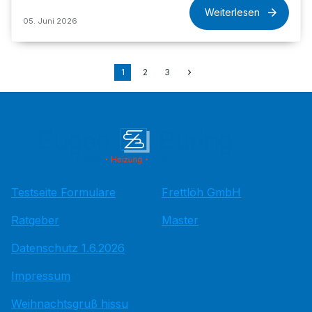
Weiterlesen
05. Juni 2026
1
2
3
Testseite Formulare
Frettlöh GmbH
Ratgeber
Master
Datenschutz 1.6.2026
Impressum
Weihnachtsgruß hissu