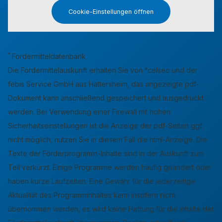
Cookie-Einstellungen öffnen
*
Fördermitteldatenbank
Die Fördermittelauskunft erhalten Sie von °celseo und der
febis Service GmbH aus Hattersheim, das angezeigte pdf-
Dokument kann anschließend gespeichert und ausgedruckt
werden. Bei Verwendung einer Firewall mit hohen
Sicherheitseinstellungen ist die Anzeige der pdf-Seiten ggf.
nicht möglich, nutzen Sie in diesem Fall die html-Anzeige. Die
Texte der Förderprogramm-Inhalte sind in der Auskunft zum
Teil verkürzt. Einige Programme werden häufig geändert oder
haben kurze Laufzeiten. Eine Gewähr für die jederzeitige
Aktualität des Programminhaltes kann insofern nicht
übernommen werden, es wird keine Haftung für die Inhalte der