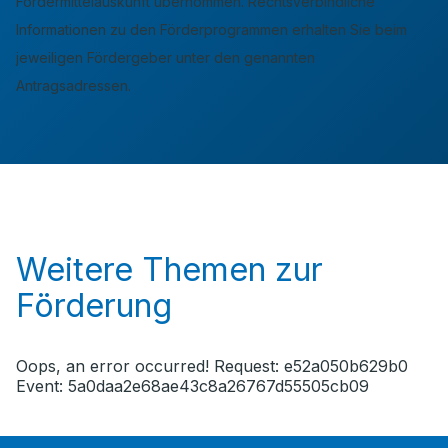
Fördermittelauskunft übernommen. Rechtsverbindliche
Informationen zu den Förderprogrammen erhalten Sie beim
jeweiligen Fördergeber unter den genannten
Antragsadressen.
Weitere Themen zur
Förderung
Oops, an error occurred! Request: e52a050b629b0
Event: 5a0daa2e68ae43c8a26767d55505cb09