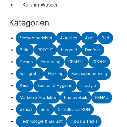
Kalk im Wasser
Kategorien
°celseo berichtet
Aktuelles
Axor
Bad
Bette
BRÖTJE
burgbad
Danfoss
Design
Förderung
GEBERIT
GROHE
hansgrohe
Heizung
Kampagnenbeitrag
Klima
Komfort & Hygiene
Lifestyle
Marken & Produkte
Photovoltaik
REHAU
Sanipa
Solar
STIEBEL ELTRON
Technologie & Zukunft
Tipps & Tricks