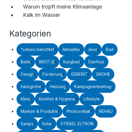
Warum tropft meine Klimaanlage
Kalk im Wasser
Kategorien
°celseo berichtet
Aktuelles
Axor
Bad
Bette
BRÖTJE
burgbad
Danfoss
Design
Förderung
GEBERIT
GROHE
hansgrohe
Heizung
Kampagnenbeitrag
Klima
Komfort & Hygiene
Lifestyle
Marken & Produkte
Photovoltaik
REHAU
Sanipa
Solar
STIEBEL ELTRON