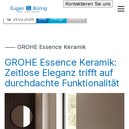
Kontaktieren Sie uns
Bad
Design
Lifestyle
25.02.2026
⸺ GROHE Essence Keramik
GROHE Essence Keramik:
Zeitlose Eleganz trifft auf
durchdachte Funktionalität