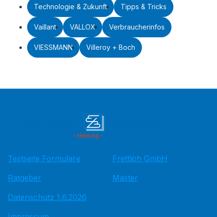
Technologie & Zukunft
Tipps & Tricks
Vaillant
VALLOX
Verbraucherinfos
VIESSMANN
Villeroy + Boch
Testseite Formulare
Frettlöh GmbH
Ratgeber
Master
Datenschutz 1.6.2026
Impressum