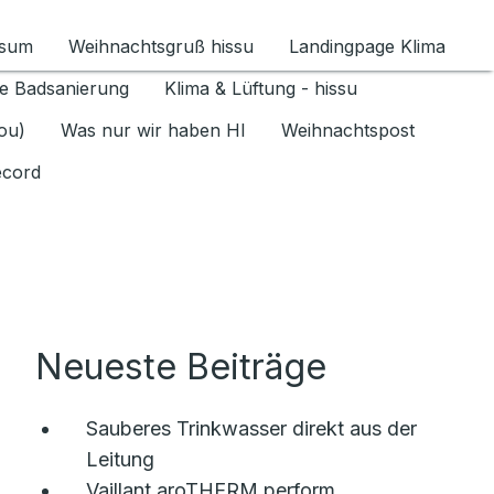
ssum
Weihnachtsgruß hissu
Landingpage Klima
ür Datenschutz 1.6.2026 umschalten
e Badsanierung
Klima & Lüftung - hissu
jou)
Was nur wir haben HI
Weihnachtspost
ecord
Neueste Beiträge
Sauberes Trinkwasser direkt aus der
Leitung
Vaillant aroTHERM perform