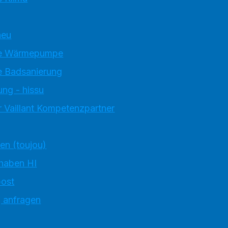
neu
e Wärmepumpe
 Badsanierung
ung - hissu
 Vaillant Kompetenzpartner
ten (toujou)
 haben HI
ost
g anfragen