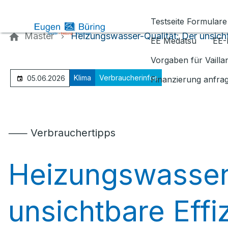
Kontaktieren Sie uns
Testseite Formulare
Master
Heizungswasser-Qualität: Der unsichtb
EE Medatsu
EE-
Vorgaben für Vaill
Klima
Verbraucherinfos
05.06.2026
Finanzierung anfra
⸺ Verbrauchertipps
Heizungswasser-
unsichtbare Effiz