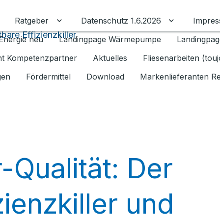
Ratgeber
Datenschutz 1.6.2026
Impre
Untermenü für Ratgeber umschalten
Untermenü f
are Effizienzkiller
Energie neu
Landingpage Wärmepumpe
Landingpag
ant Kompetenzpartner
Aktuelles
Fliesenarbeiten (tou
gen
Fördermittel
Download
Markenlieferanten R
Qualität: Der
ienzkiller und