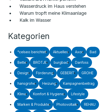
Wasserdruck im Haus verstehen
Warum tropft meine Klimaanlage
Kalk im Wasser
Kategorien
°celseo berichtet
Aktuelles
Axor
Bad
Bette
BRÖTJE
burgbad
Danfoss
Design
Förderung
GEBERIT
GROHE
hansgrohe
Heizung
Kampagnenbeitrag
Klima
Komfort & Hygiene
Lifestyle
Marken & Produkte
Photovoltaik
REHAU