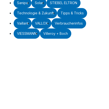
Sanipa
Solar
STIEBEL ELTRON
Technologie & Zukunft
Tipps & Tricks
Vaillant
VALLOX
Verbraucherinfos
VIESSMANN
Villeroy + Boch