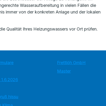
hgerechte Wasseraufbereitung in vielen Fällen die
nis immer von der konkreten Anlage und der lokalen
die Qualität Ihres Heizungswassers vor Ort prüfen.
rmulare
Frettlöh GmbH
Master
 1.6.2026
ruß hissu
 Klima