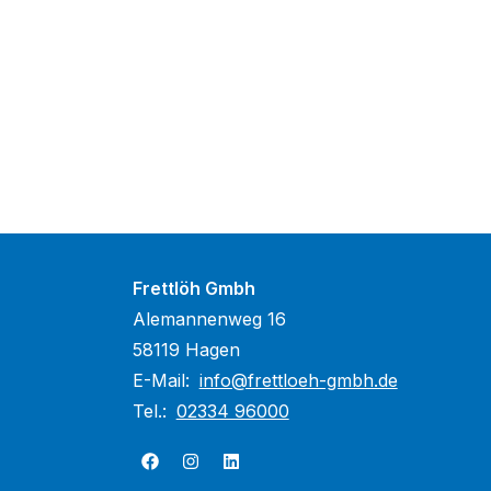
Frettlöh Gmbh
Alemannenweg 16
58119 Hagen
E-Mail:
info@frettloeh-gmbh.de
Tel.:
02334 96000