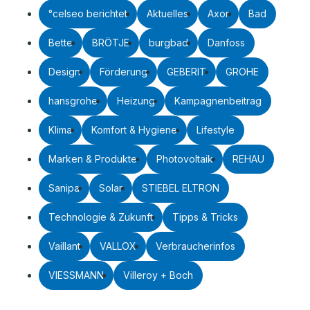
°celseo berichtet
Aktuelles
Axor
Bad
Bette
BRÖTJE
burgbad
Danfoss
Design
Förderung
GEBERIT
GROHE
hansgrohe
Heizung
Kampagnenbeitrag
Klima
Komfort & Hygiene
Lifestyle
Marken & Produkte
Photovoltaik
REHAU
Sanipa
Solar
STIEBEL ELTRON
Technologie & Zukunft
Tipps & Tricks
Vaillant
VALLOX
Verbraucherinfos
VIESSMANN
Villeroy + Boch